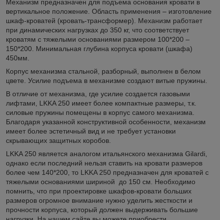
Механизм предназначен для подъема основания кровати в
вертикальное положение. Область применения – изготовление
шкаф-кроватей (кровать-трансформер). Механизм работает
при динамических нагрузках до 350 кг, что соответствует
кроватям с тяжелыми основаниями размером 100*200 –
150*200. Минимальная глубина корпуса кровати (шкафа)
450мм.
Корпус механизма стальной, разборный, выполнен в белом
цвете. Усилие подъема в механизме создают витые пружины.
В отличие от механизма, где усилие создается газовыми
лифтами, LKKA 250 имеет более компактные размеры, т.к.
силовые пружины помещены в корпус самого механизма.
Благодаря указанной конструктивной особенности, механизм
имеет более эстетичный вид и не требует установки
скрывающих защитных коробов.
LKKA 250 является аналогом итальянского механизма Gilardi,
однако если последний нельзя ставить на кровати размеров
более чем 140*200, то LKKA 250 предназначен для кроватей с
тяжелыми основаниями шириной до 150 см. Необходимо
помнить, что при проектировке шкафов-кровати больших
размеров огромное внимание нужно уделить жесткости и
прочности корпуса, который должен выдерживать большие
нагрузки. На нашем сайте вы можете приобрести