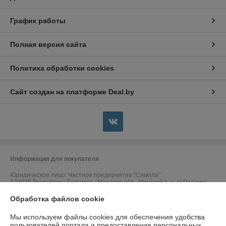
График работы
Полная версия сайта
Политика обработки cookies
Сайт создан на платформе Deal.by
Информация для покупателя
Юридическое лицо:
Частное предприятие "Симпла"
223035,Республика Беларусь, Минская обл., Минский р-н, аг.Ратомка,
ул.Корицкого, д.15 "Б"/1, офис 11
Обработка файлов cookie
Регистрационный номер ЕГР: 691587715
Мы используем файлы cookies для обеспечения удобства
УНП: 691587715
пользователей портала и предоставления персональных