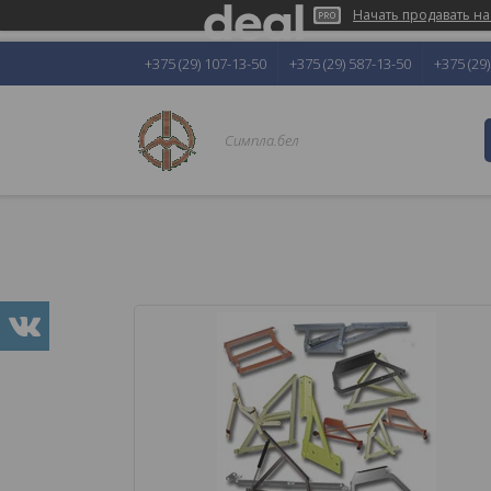
Начать продавать на
+375 (29) 107-13-50
+375 (29) 587-13-50
+375 (29
Симпла.бел