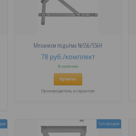
Механизм подъёма №556/556H
78
руб.
/комплект
В наличии
Купить
Производитель и гарантия
даж
Топ продаж