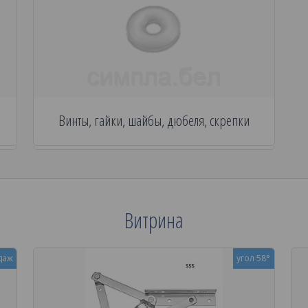
Винты, гайки, шайбы, дюбеля, скрепки
Витрина
даж
угол 58°