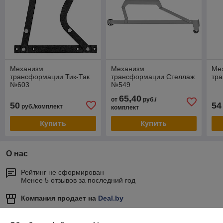
Механизм
Механизм
Ме
трансформации Тик-Так
трансформации Стеллаж
тр
№603
№549
65,40
от
руб./
50
54
руб./комплект
комплект
Купить
Купить
О нас
Рейтинг не сформирован
Менее 5 отзывов за последний год
Компания продает на
Deal.by
Работает с 08.10.2013