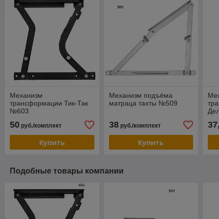
Механизм
Механизм подъёма
Ме
трансформации Тик-Так
матраца тахты №509
тр
№603
Де
50
38
37
руб./комплект
руб./комплект
Купить
Купить
Подобные товары компании