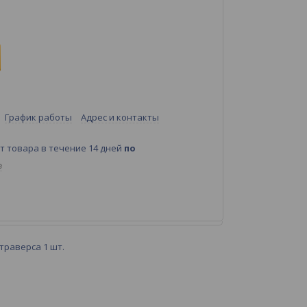
График работы
Адрес и контакты
т товара в течение 14 дней
по
е
 траверса 1 шт.