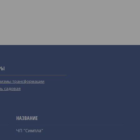
РЫ
измы трансформации
ь садовая
ЧП "Симпла"
,