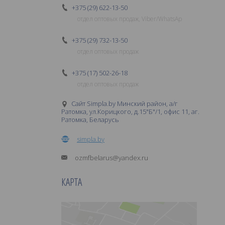
+375 (29) 622-13-50
отдел оптовых продаж, Viber/WhatsAp
+375 (29) 732-13-50
отдел оптовых продаж
+375 (17) 502-26-18
отдел оптовых продаж
Сайт Simpla.by Минский район, а/г
Ратомка, ул.Корицкого, д.15"Б"/1, офис 11, аг.
Ратомка, Беларусь
simpla.by
ozmfbelarus@yandex.ru
КАРТА