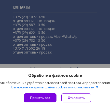
+375 (29) 107-13-50
отдел розничных продаж
+375 (29) 587-13-50
отдел розничных продаж
+375 (29) 622-13-50
отдел оптовых продаж, Viber/WhatsAp
+375 (29) 732-13-50
отдел оптовых продаж
+375 (17) 502-26-18
отдел оптовых продаж
Сайт создан на платформе Deal.by
Политика обработки файлов cookies
Обработка файлов cookie
ЧП "Симпла" |
Пожаловаться на контент
Select Language
▼
 для обеспечения удобства пользователей портала и предоставлени
Вы можете настроить файлы cookies или отключить их.
Принять все
Отклонить