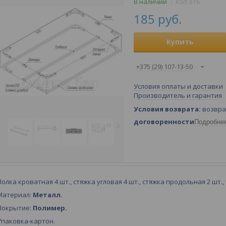
В наличии
Код:
616
185
руб.
Купить
+375 (29) 107-13-50
Условия оплаты и доставки
Производитель и гарантия
возвра
договоренности
Подробне
Полка кроватная 4 шт., стяжка угловая 4 шт., стяжка продольная 2 шт.,
Материал:
Металл.
Покрытие:
Полимер.
Упаковка-картон.