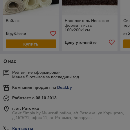
Войлок
Наполнитель Неококос
Си
формат листа
те
160х200х1см
6
руб./пог.м
от
Цену уточняйте
Купить
О нас
Рейтинг не сформирован
Менее 5 отзывов за последний год
Компания продает на
Deal.by
Работает с 08.10.2013
г. аг. Ратомка
Сайт Simpla.by Минский район, а/г Ратомка, ул.Корицкого,
д.15"Б"/1, офис 11, аг. Ратомка, Беларусь
Контакты