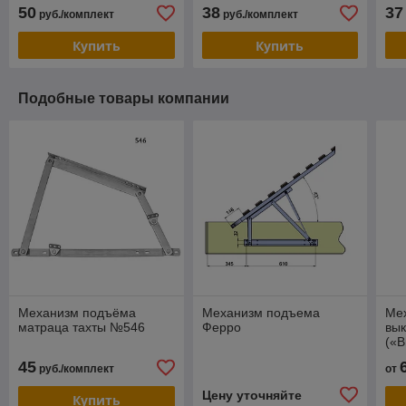
50
38
37
руб./комплект
руб./комплект
Купить
Купить
Подобные товары компании
Механизм подъёма
Механизм подъема
Ме
матраца тахты №546
Ферро
вык
(«
45
руб./комплект
от
Цену уточняйте
Купить