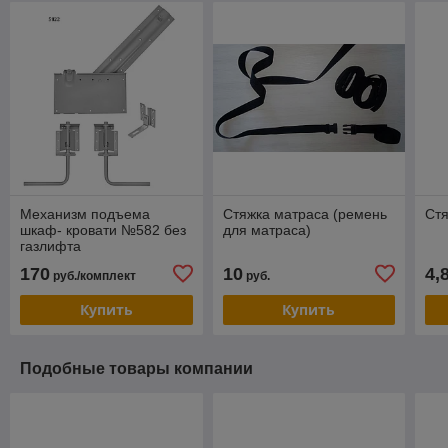
Механизм подъема
Стяжка матраса (ремень
Стя
шкаф- кровати №582 без
для матраса)
газлифта
170
10
4,
руб./комплект
руб.
Купить
Купить
Подобные товары компании