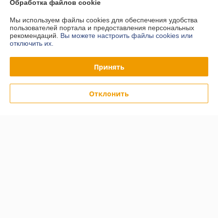
Обработка файлов cookie
г. аг. Ратомка
Мы используем файлы cookies для обеспечения удобства
Сайт Simpla.by Минский район, а/г Ратомка, ул.Корицкого,
пользователей портала и предоставления персональных
д.15"Б"/1, офис 11, аг. Ратомка, Беларусь
рекомендаций.
Вы можете настроить файлы cookies или
отключить их.
Контакты
Показать весь график работы
Сегодня выходной
Принять
Отклонить
Отзывы о магазине
У компании пока нет отзывов, добавьте первый
О нас
Контакты
Доставка и оплата
График работы