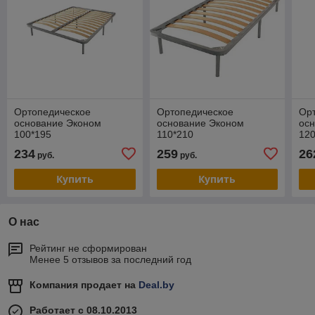
Ортопедическое
Ортопедическое
Ор
основание Эконом
основание Эконом
ос
100*195
110*210
120
234
259
26
руб.
руб.
Купить
Купить
О нас
Рейтинг не сформирован
Менее 5 отзывов за последний год
Компания продает на
Deal.by
Работает с 08.10.2013