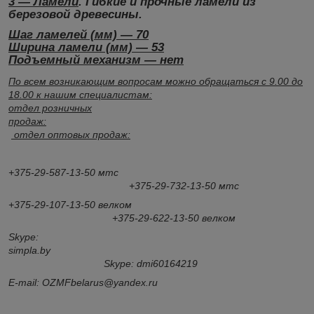
3 ― Ламели
. Гибкие и прочные ламели из
березовой древесины.
Шаг ламелей (мм) ― 70
Ширина ламели (мм) ― 53
Подъемный механизм ― нет
По всем возникающим вопросам можно обращаться с 9.00 до
18.00 к нашим специалистам:​
отдел розничных
продаж:
отдел оптовых продаж:
+375-29-587-13-50 мтс
+375-29-732-13-50 мтс
+375-29-107-13-50 велком
+375-29-622-13-50 велком
Skype:
simpla.by
Skype: dmi60164219
E-mail: OZMFbelarus@yandex.ru