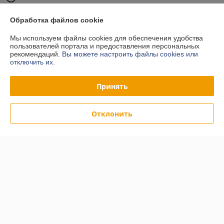
г. аг. Ратомка
Обработка файлов cookie
Сайт Simpla.by Минский район, а/г Ратомка, ул.Корицкого,
д.15"Б"/1, офис 11, аг. Ратомка, Беларусь
Мы используем файлы cookies для обеспечения удобства
пользователей портала и предоставления персональных
Контакты
рекомендаций.
Вы можете настроить файлы cookies или
отключить их.
Сегодня работает с 09:00 до 17:00
Показать весь график работы
Принять
Отзывы о магазине
Отклонить
У компании пока нет отзывов, добавьте первый
О нас
Контакты
Доставка и оплата