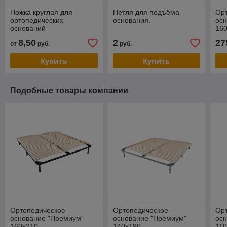
Ножка круглая для
Петля для подъёма
Ор
ортопедических
основания.
ос
оснований
16
8,50
2
27
от
руб.
руб.
Купить
Купить
Подобные товары компании
Ортопедическое
Ортопедическое
Ор
основание "Премиум"
основание "Премиум"
ос
160х210
140х190
11