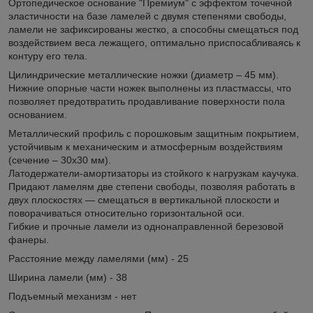
Ортопедическое основание "Премиум" с эффектом точечной
эластичности на базе ламелей с двумя степенями свободы,
ламели не зафиксированы жестко, а способны смещаться под
воздействием веса лежащего, оптимально приспосабливаясь к
контуру его тела.
Цилиндрические металлические ножки (диаметр – 45 мм).
Нижние опорные части ножек выполнены из пластмассы, что
позволяет предотвратить продавливание поверхности пола
основанием.
Металлический профиль с порошковым защитным покрытием,
устойчивым к механическим и атмосферным воздействиям
(сечение – 30х30 мм).
Латодержатели-амортизаторы из стойкого к нагрузкам каучука.
Придают ламелям две степени свободы, позволяя работать в
двух плоскостях — смещаться в вертикальной плоскости и
поворачиваться относительно горизонтальной оси.
Гибкие и прочные ламели из однонаправленной березовой
фанеры.
Расстояние между ламелями (мм) - 25
Ширина ламели (мм) - 38
Подъемный механизм - нет