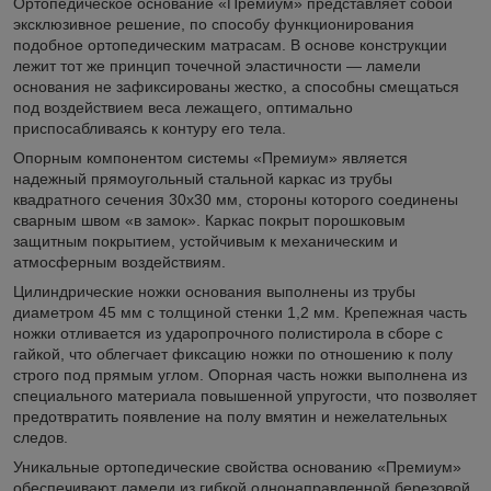
Ортопедическое основание «Премиум» представляет собой
эксклюзивное решение, по способу функционирования
подобное ортопедическим матрасам. В основе конструкции
лежит тот же принцип точечной эластичности — ламели
основания не зафиксированы жестко, а способны смещаться
под воздействием веса лежащего, оптимально
приспосабливаясь к контуру его тела.
Опорным компонентом системы «Премиум» является
надежный прямоугольный стальной каркас из трубы
квадратного сечения 30х30 мм, стороны которого соединены
сварным швом «в замок». Каркас покрыт порошковым
защитным покрытием, устойчивым к механическим и
атмосферным воздействиям.
Цилиндрические ножки основания выполнены из трубы
диаметром 45 мм с толщиной стенки 1,2 мм. Крепежная часть
ножки отливается из ударопрочного полистирола в сборе с
гайкой, что облегчает фиксацию ножки по отношению к полу
строго под прямым углом. Опорная часть ножки выполнена из
специального материала повышенной упругости, что позволяет
предотвратить появление на полу вмятин и нежелательных
следов.
Уникальные ортопедические свойства основанию «Премиум»
обеспечивают ламели из гибкой однонаправленной березовой