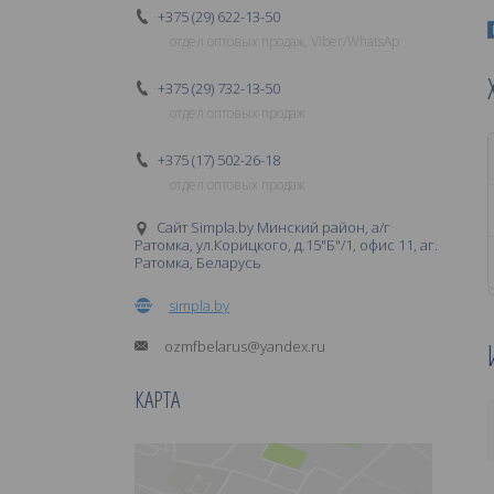
+375 (29) 622-13-50
отдел оптовых продаж, Viber/WhatsAp
+375 (29) 732-13-50
отдел оптовых продаж
+375 (17) 502-26-18
отдел оптовых продаж
Сайт Simpla.by Минский район, а/г
Ратомка, ул.Корицкого, д.15"Б"/1, офис 11, аг.
Ратомка, Беларусь
simpla.by
ozmfbelarus@yandex.ru
КАРТА