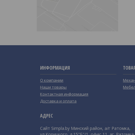
ИНФОРМАЦИЯ
ТОВА
О компании
Механ
Наши товары
Мебел
Контактная информация
Доставка и оплата
Сайт Simpla.by Минский район, а/г Ратомка,
ул.Корицкого, д.15"Б"/1, офис 11, аг. Ратомка