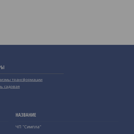
РЫ
измы трансформации
ь садовая
ЧП "Симпла"
,