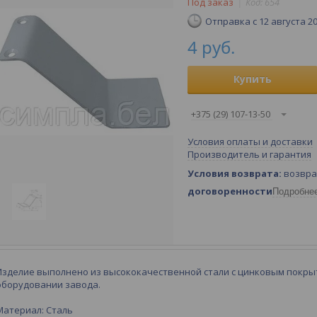
Под заказ
Код:
654
Отправка с 12 августа 2
4
руб.
Купить
+375 (29) 107-13-50
Условия оплаты и доставки
Производитель и гарантия
возвра
договоренности
Подробне
Изделие выполнено из высококачественной стали с цинковым покр
оборудовании завода.
Материал: Сталь