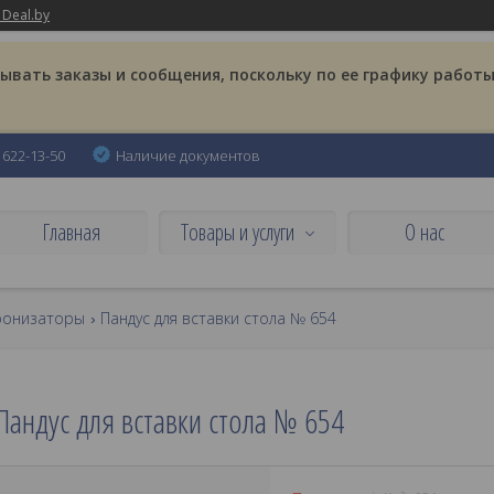
 Deal.by
вать заказы и сообщения, поскольку по ее графику работы
) 622-13-50
Наличие документов
Главная
Товары и услуги
О нас
хронизаторы
Пандус для вставки стола № 654
Пандус для вставки стола № 654