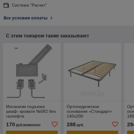
Система "Расчет"
Все условия оплаты
С этим товаром также заказывают
Механизм подъема
Ортопедическое
Ор
шкаф- кровати №582 без
основание «Стандарт»
осн
газлифта
140х200
180
170
288
29
руб./комплект
руб.