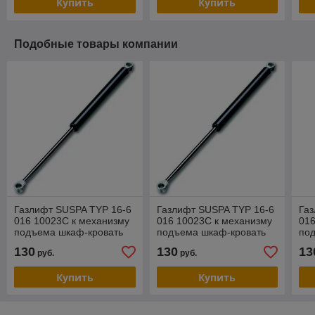
Купить
Купить
Подобные товары компании
Газлифт SUSPA TYP 16-6
Газлифт SUSPA TYP 16-6
Га
016 10023С к механизму
016 10023С к механизму
016
подъема шкаф-кровать
подъема шкаф-кровать
по
2200N
2000N
16
130
130
13
руб.
руб.
Купить
Купить