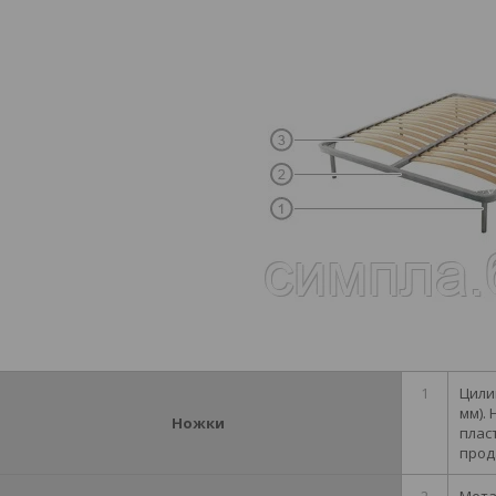
1
Цили
мм).
Ножки
плас
прод