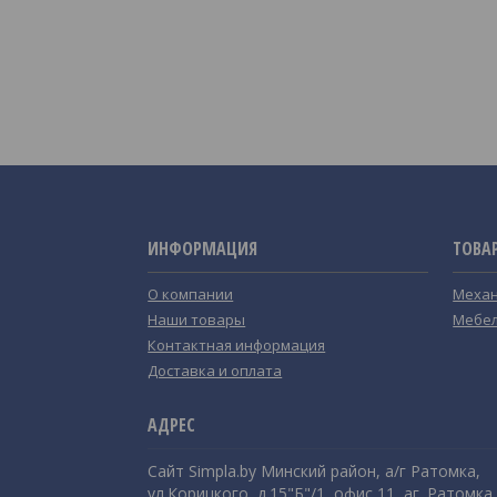
ИНФОРМАЦИЯ
ТОВА
О компании
Механ
Наши товары
Мебел
Контактная информация
Доставка и оплата
Сайт Simpla.by Минский район, а/г Ратомка,
ул.Корицкого, д.15"Б"/1, офис 11, аг. Ратомка