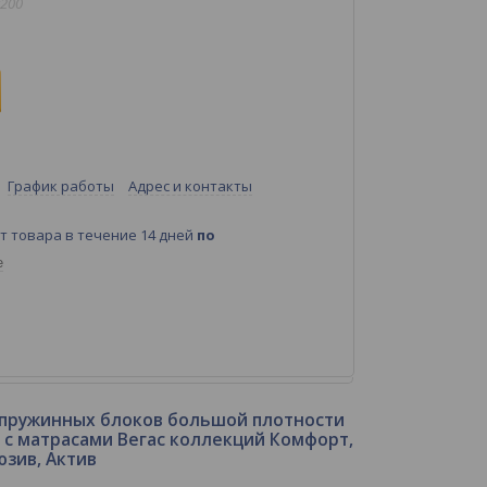
*200
График работы
Адрес и контакты
т товара в течение 14 дней
по
е
 пружинных блоков большой плотности
я с матрасами Вегас коллекций Комфорт,
юзив, Актив