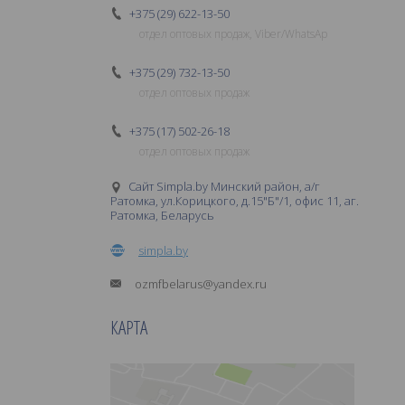
+375 (29) 622-13-50
отдел оптовых продаж, Viber/WhatsAp
+375 (29) 732-13-50
отдел оптовых продаж
+375 (17) 502-26-18
отдел оптовых продаж
Сайт Simpla.by Минский район, а/г
Ратомка, ул.Корицкого, д.15"Б"/1, офис 11, аг.
Ратомка, Беларусь
simpla.by
ozmfbelarus@yandex.ru
КАРТА