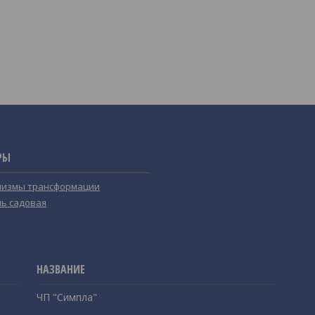
РЫ
измы трансформации
ь садовая
ЧП "Симпла"
,