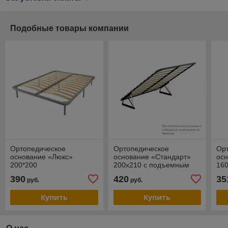
Подобные товары компании
Ортопедическое
Ортопедическое
Ор
основание «Люкс»
основание «Стандарт»
ос
200*200
200х210 с подъемным
160
механизмом
390
420
35
руб.
руб.
Купить
Купить