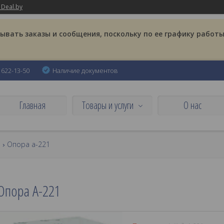
 Deal.by
вать заказы и сообщения, поскольку по ее графику работы
) 622-13-50
Наличие документов
Главная
Товары и услуги
О нас
Опора а-221
Опора А-221