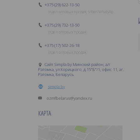
+375 (29) 622-13-50
отдел оптовых продаж, Viber/WhatsAp
+375 (29) 732-13-50
отдел оптовых продаж
+375 (17) 502-26-18
отдел оптовых продаж
Сайт Simpla.by Минский район, а/г
Ратомка, ул.Корицкого, д.15"Б"/1, офис 11, аг.
Ратомка, Беларусь
simpla.by
ozmfbelarus@yandex.ru
КАРТА