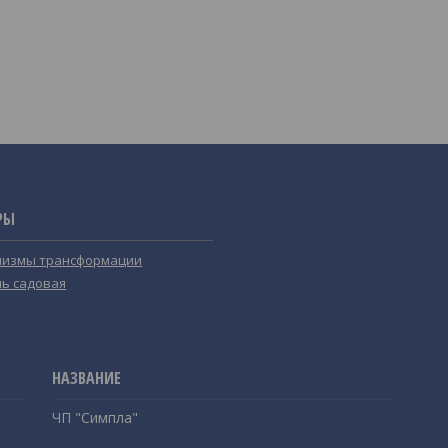
РЫ
измы трансформации
ь садовая
ЧП "Симпла"
,