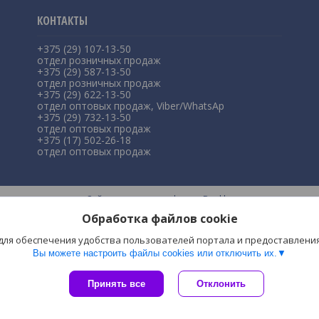
+375 (29) 107-13-50
отдел розничных продаж
+375 (29) 587-13-50
отдел розничных продаж
+375 (29) 622-13-50
отдел оптовых продаж, Viber/WhatsAp
+375 (29) 732-13-50
отдел оптовых продаж
+375 (17) 502-26-18
отдел оптовых продаж
Сайт создан на платформе Deal.by
Политика обработки файлов cookies
Обработка файлов cookie
ЧП "Симпла" |
Пожаловаться на контент
Select Language
▼
 для обеспечения удобства пользователей портала и предоставлени
Вы можете настроить файлы cookies или отключить их.
Принять все
Отклонить