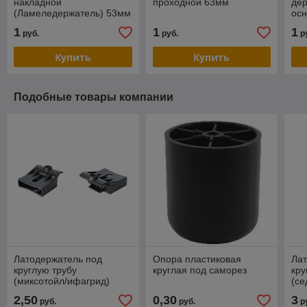
накладной
проходной 63мм
де
(Ламеледержатель) 53мм
ос
(Л
1
1
1
руб.
руб.
р
Купить
Купить
Подобные товары компании
Латодержатель под
Опора пластиковая
Ла
круглую трубу
круглая под саморез
кру
(миксотойл/ифагрид)
(се
2,50
0,30
3
руб.
руб.
р