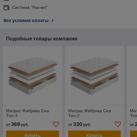
Система "Расчет"
Все условия оплаты
Подобные товары компании
Матрас Фабрика Сна
Матрас Фабрика Сна
Ма
Топ-3
Топ-2
Топ
369
330
от
руб.
от
руб.
от
Купить
Купить