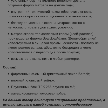
усиленный борт из плотного пенополиуретана
сохранит форму матраса на долгие годы;
внутренний технический чехол обеспечит легкость
скольжения при снятии и одевании основного чехла;
благодаря молнии, чехол на матрасе можно с
легкостью стирать в домашних условиях;
матрас склеен термоплавким клеем (клей-расплав)
производства фирмы BeardowAdams (Великобритания),
используемым в пищевой промышленности - поэтому не
имеет резкого запаха, абсолютно безвреден и может
использоваться с первого дня после покупки;
возможность выполнить в любых размерах.
Состав:
фирменный съемный трикотажный чехол Barash;
плотный хлопковый войлок;
Пружинный блок TFK 256 пружин на м2;
латексированная кокосовая койра.
На данный товар действует специальное предложение, а
именно заказав в нашей компании ортопедическое